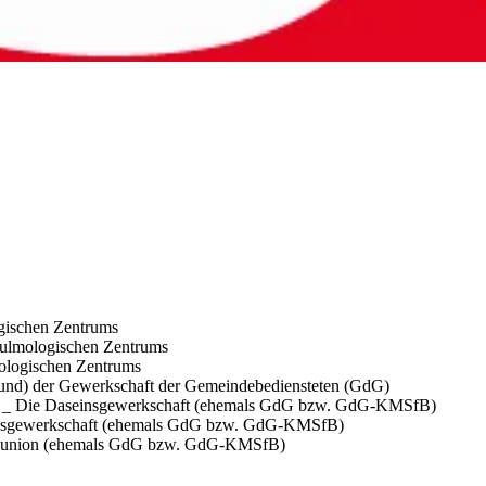
ogischen Zentrums
 Pulmologischen Zentrums
mologischen Zentrums
bund) der Gewerkschaft der Gemeindebediensteten (GdG)
ion _ Die Daseinsgewerkschaft (ehemals GdG bzw. GdG-KMSfB)
seinsgewerkschaft (ehemals GdG bzw. GdG-KMSfB)
er younion (ehemals GdG bzw. GdG-KMSfB)